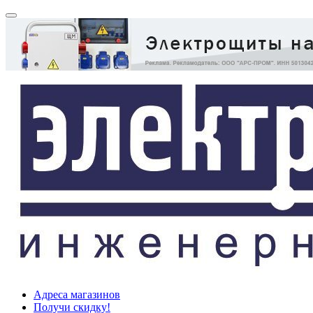
Адреса магазинов
Получи скидку!