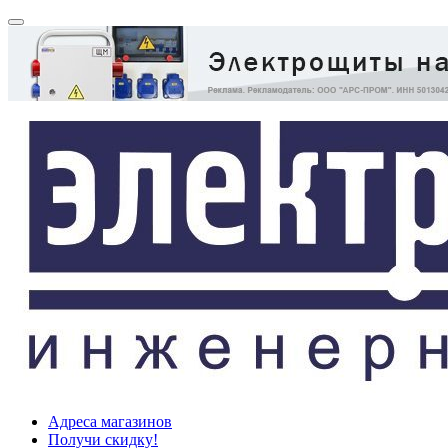
Адреса магазинов
Получи скидку!