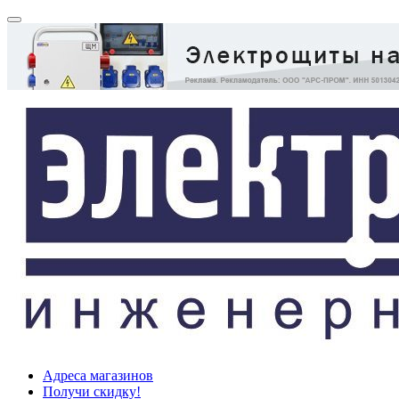
Адреса магазинов
Получи скидку!