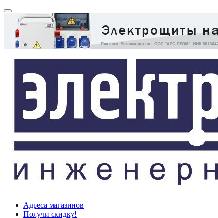
Адреса магазинов
Получи скидку!