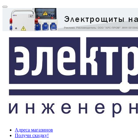
Адреса магазинов
Получи скидку!