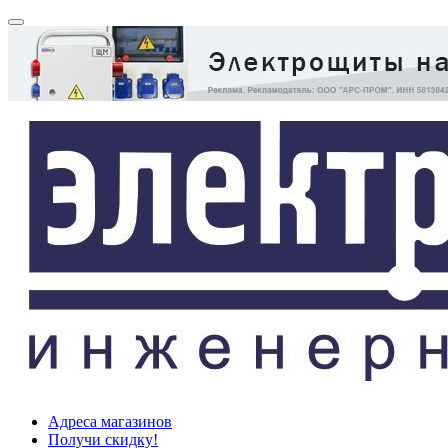
Адреса магазинов
Получи скидку!