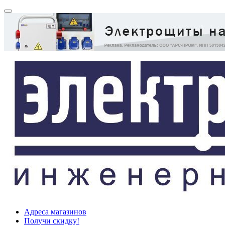
Адреса магазинов
Получи скидку!