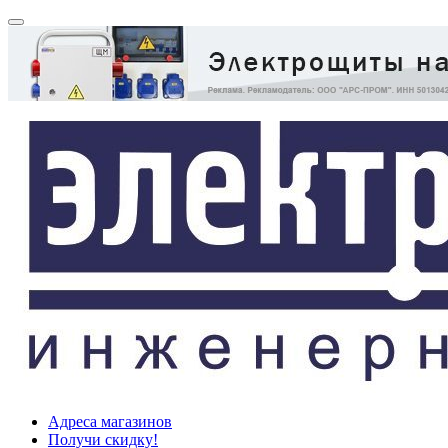
Адреса магазинов
Получи скидку!