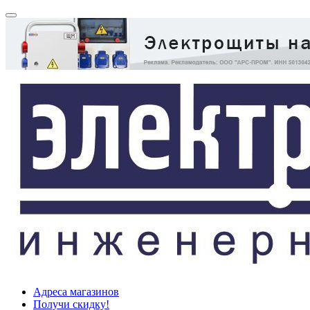
Адреса магазинов
Получи скидку!