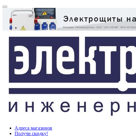
Адреса магазинов
Получи скидку!