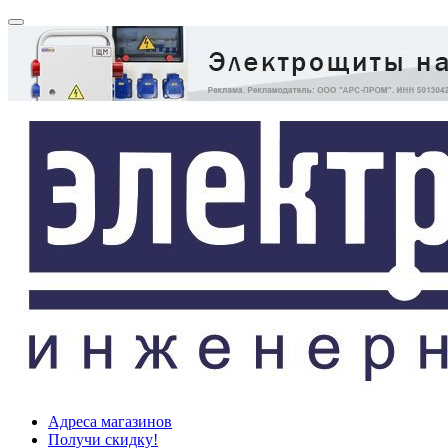
Адреса магазинов
Получи скидку!