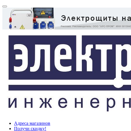
Адреса магазинов
Получи скидку!