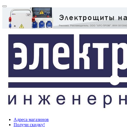
Адреса магазинов
Получи скидку!