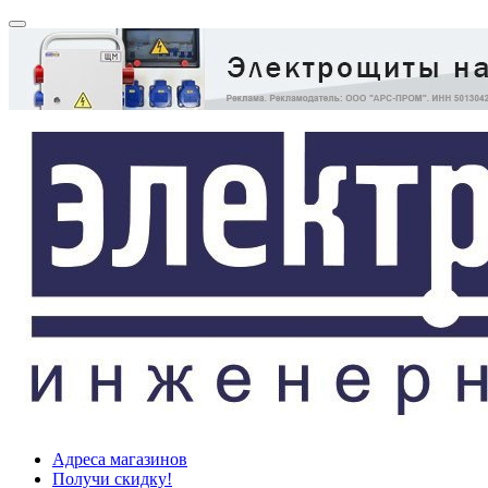
Адреса магазинов
Получи скидку!