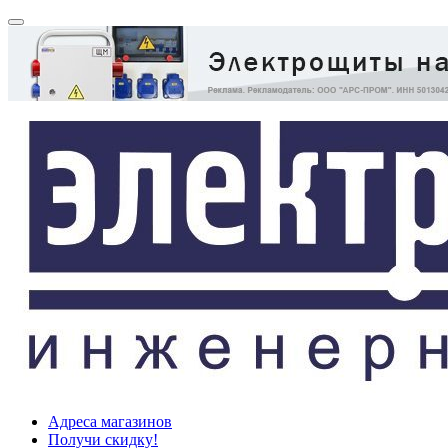
Адреса магазинов
Получи скидку!