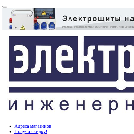
Адреса магазинов
Получи скидку!