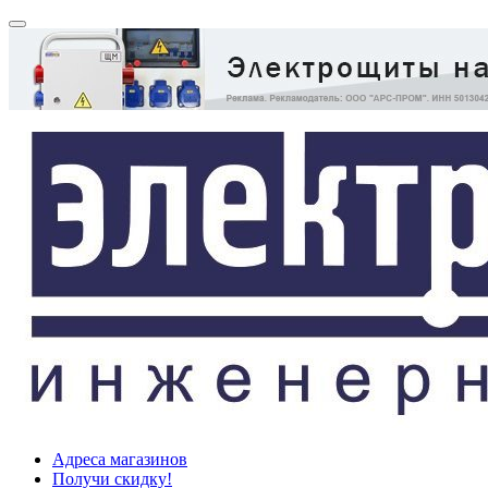
Адреса магазинов
Получи скидку!