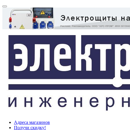
Адреса магазинов
Получи скидку!