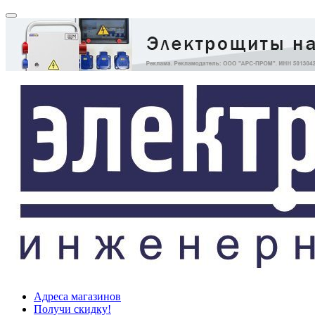
Адреса магазинов
Получи скидку!