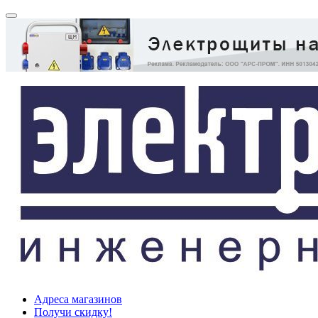
Адреса магазинов
Получи скидку!