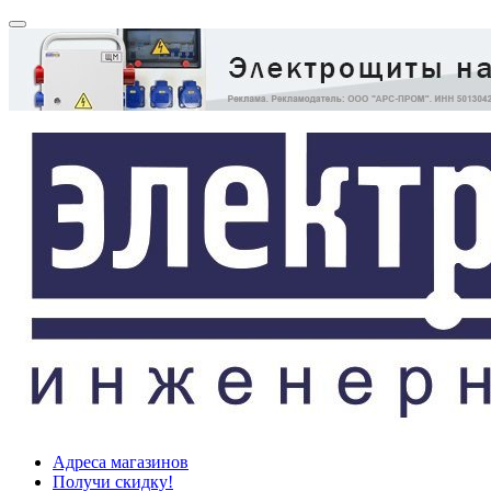
Адреса магазинов
Получи скидку!