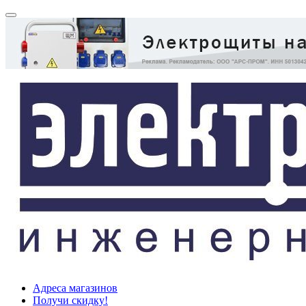
Адреса магазинов
Получи скидку!