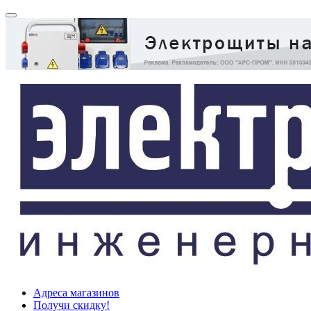
Адреса магазинов
Получи скидку!