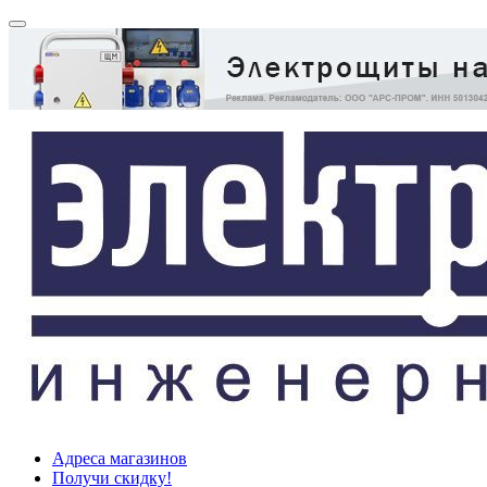
Адреса магазинов
Получи скидку!