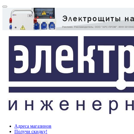
Адреса магазинов
Получи скидку!