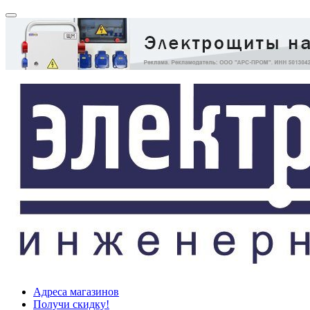
Адреса магазинов
Получи скидку!