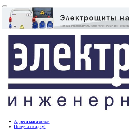
Адреса магазинов
Получи скидку!