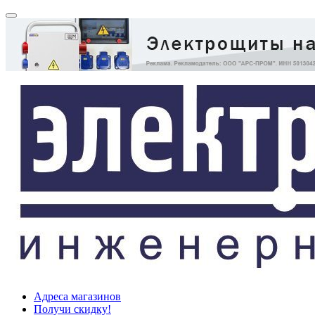
Адреса магазинов
Получи скидку!