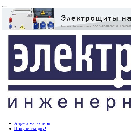
Адреса магазинов
Получи скидку!