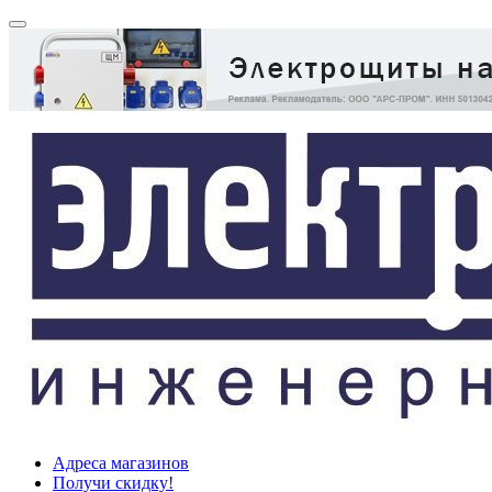
Адреса магазинов
Получи скидку!