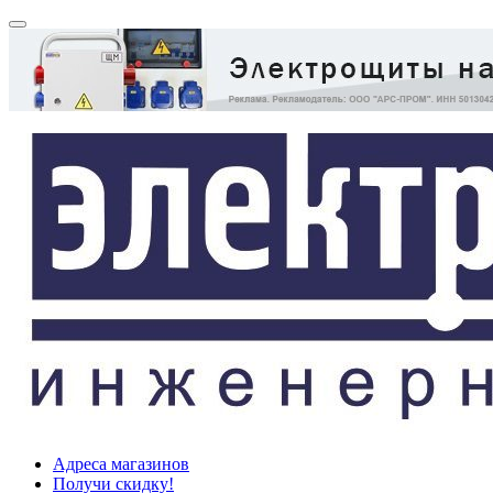
Адреса магазинов
Получи скидку!