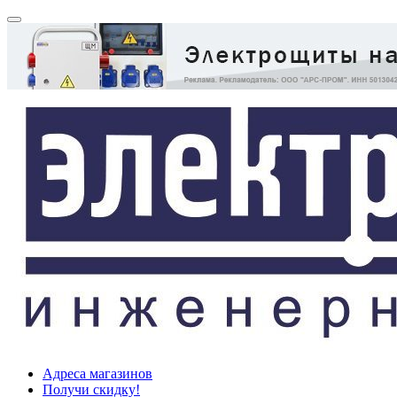
Адреса магазинов
Получи скидку!