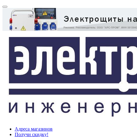
Адреса магазинов
Получи скидку!