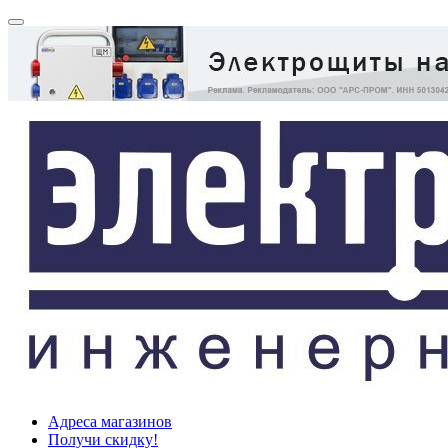
Адреса магазинов
Получи скидку!