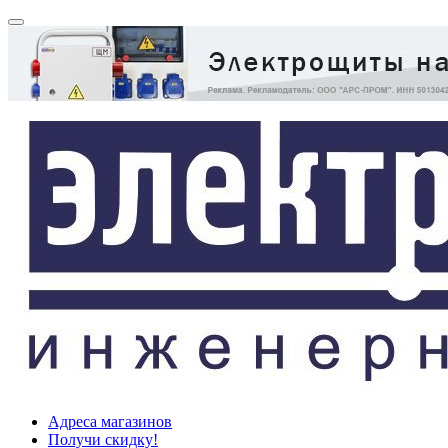
Адреса магазинов
Получи скидку!