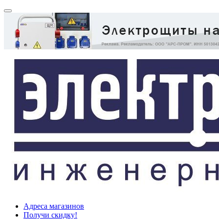
Адреса магазинов
Получи скидку!