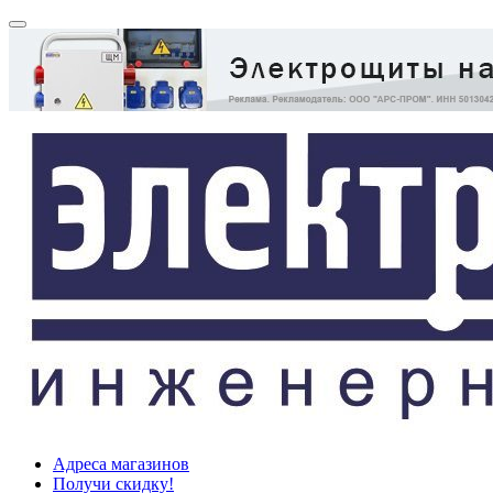
Адреса магазинов
Получи скидку!