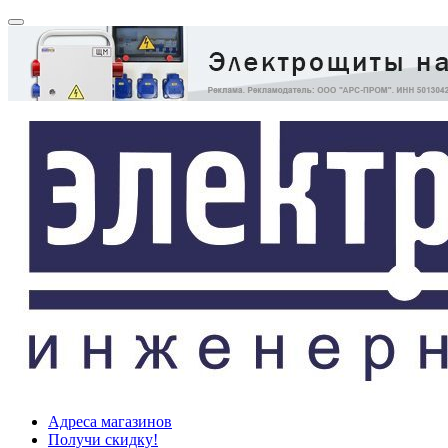
Адреса магазинов
Получи скидку!