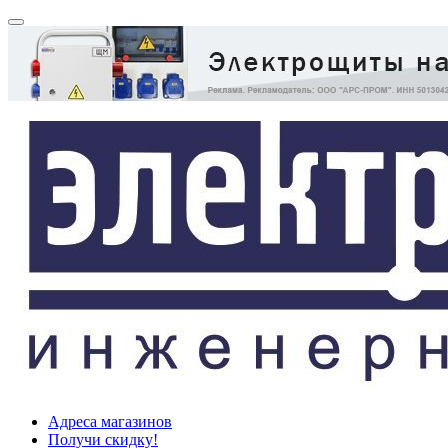
Адреса магазинов
Получи скидку!