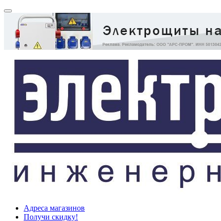
Адреса магазинов
Получи скидку!