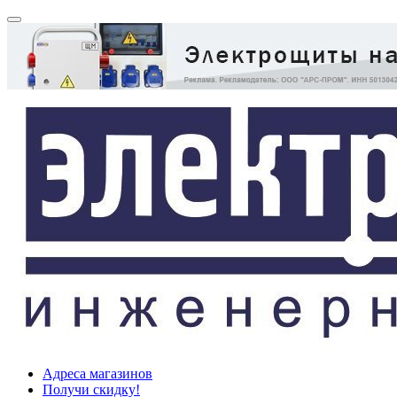
Адреса магазинов
Получи скидку!