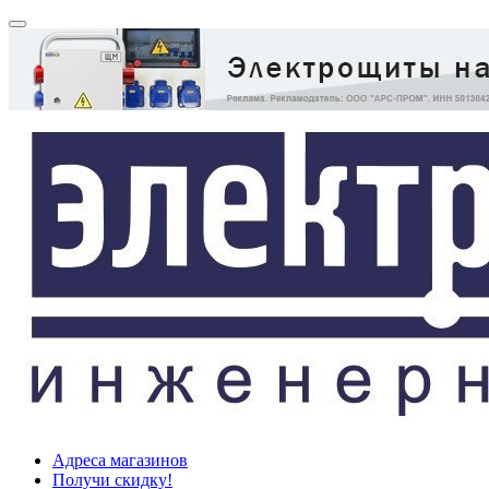
Адреса магазинов
Получи скидку!