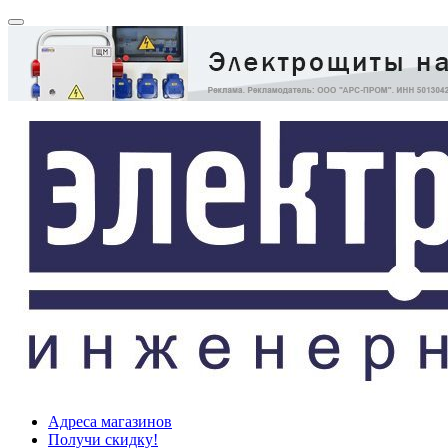
Адреса магазинов
Получи скидку!