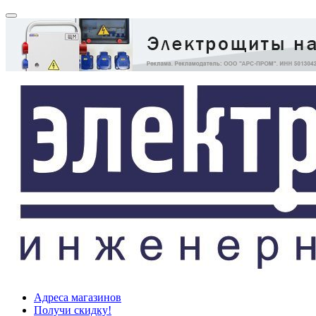
Адреса магазинов
Получи скидку!