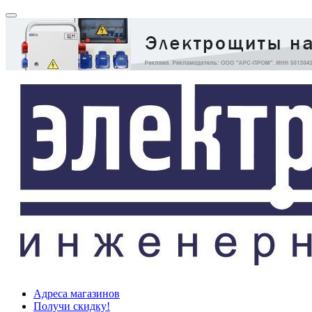
Адреса магазинов
Получи скидку!