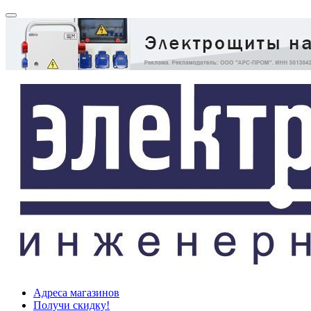
Адреса магазинов
Получи скидку!