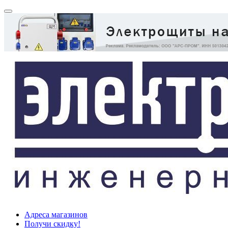
Адреса магазинов
Получи скидку!