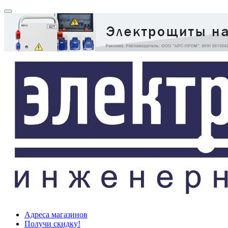
Адреса магазинов
Получи скидку!