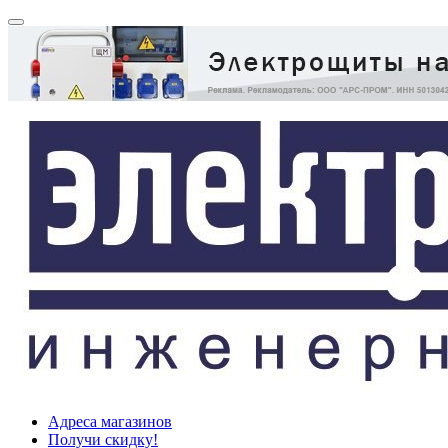
Адреса магазинов
Получи скидку!