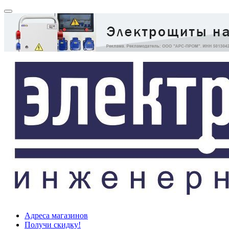
Адреса магазинов
Получи скидку!